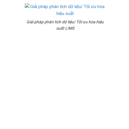
TP.HCM Kỷ Niệm 45 Năm
(1977-2022)
Viện Kiểm Nghiệm Thuốc
Tp.HCM Kỷ Niệm 40 Năm
Giải pháp phân tích dữ liệu/ Tối ưu hóa hiệu
suất LIMS