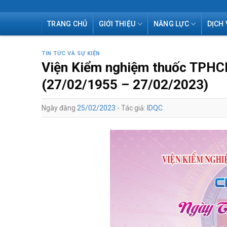
Skip
TRANG CHỦ
GIỚI THIỆU
NĂNG LỰC
DỊCH 
to
content
TIN TỨC VÀ SỰ KIỆN
Viện Kiểm nghiệm thuốc TPHC
(27/02/1955 – 27/02/2023)
Ngày đăng
25/02/2023
- Tác giả:
IDQC