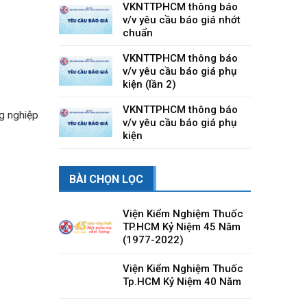
lưu hành”
VKNTTPHCM thông báo
v/v yêu cầu báo giá Máy vi
tính văn phòng
VKNTTPHCM thông báo
v/v yêu cầu báo giá nhớt
chuẩn
VKNTTPHCM thông báo
v/v yêu cầu báo giá phụ
kiện (lần 2)
VKNTTPHCM thông báo
g nghiệp
v/v yêu cầu báo giá phụ
kiện
BÀI CHỌN LỌC
Viện Kiểm Nghiệm Thuốc