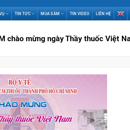
VỤ
TIN TỨC
MUA SẮM
TIN VIDEO
LIÊN HỆ
M chào mừng ngày Thầy thuốc Việt N