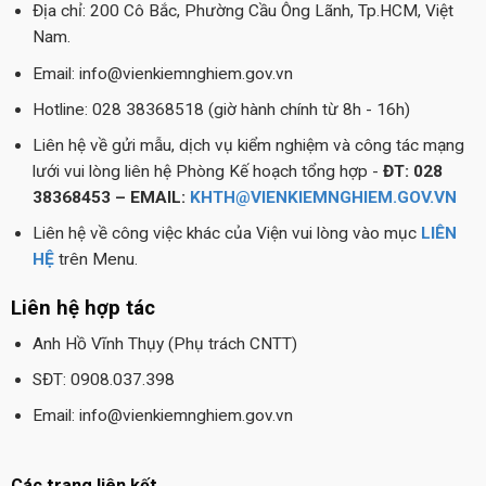
Địa chỉ: 200 Cô Bắc, Phường Cầu Ông Lãnh, Tp.HCM, Việt
Nam.
Email: info@vienkiemnghiem.gov.vn
Hotline: 028 38368518 (giờ hành chính từ 8h - 16h)
Liên hệ về gửi mẫu, dịch vụ kiểm nghiệm và công tác mạng
lưới vui lòng liên hệ Phòng Kế hoạch tổng hợp -
ĐT: 028
38368453 – EMAIL:
KHTH@VIENKIEMNGHIEM.GOV.VN
Liên hệ về công việc khác của Viện vui lòng vào mục
LIÊN
HỆ
trên Menu.
Liên hệ hợp tác
Anh Hồ Vĩnh Thụy (Phụ trách CNTT)
SĐT: 0908.037.398
Email: info@vienkiemnghiem.gov.vn
Các trang liên kết