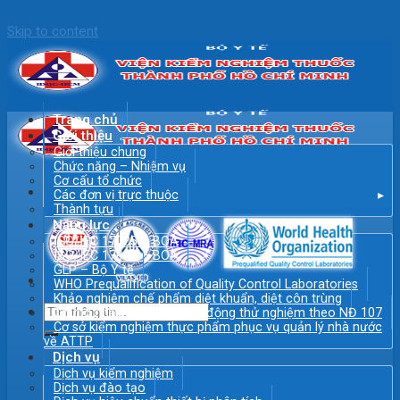
Skip to content
Trang chủ
Giới thiệu
Giới thiệu chung
Chức năng – Nhiệm vụ
Cơ cấu tổ chức
Các đơn vị trực thuộc
Thành tựu
Năng lực
ISO/IEC 17025 – BOA
ISO/IEC 17034 – BOA
GLP – Bộ Y tế
WHO Prequalification of Quality Control Laboratories
Khảo nghiệm chế phẩm diệt khuẩn, diệt côn trùng
Chứng nhận đăng ký hoạt động thử nghiệm theo NĐ 107
Cơ sở kiểm nghiệm thực phẩm phục vụ quản lý nhà nước
về ATTP
Dịch vụ
Dịch vụ kiểm nghiệm
Dịch vụ đào tạo