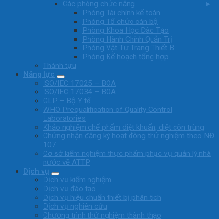
Các phòng chức năng
Phòng Tài chính kế toán
Phòng Tổ chức cán bộ
Phòng Khoa Học Đào Tạo
Phòng Hành Chính Quản Trị
Phòng Vật Tư Trang Thiết Bị
Phòng Kế hoạch tổng hợp
Thành tựu
Năng lực
ISO/IEC 17025 – BOA
ISO/IEC 17034 – BOA
GLP – Bộ Y tế
WHO Prequalification of Quality Control
Laboratories
Khảo nghiệm chế phẩm diệt khuẩn, diệt côn trùng
Chứng nhận đăng ký hoạt động thử nghiệm theo NĐ
107
Cơ sở kiểm nghiệm thực phẩm phục vụ quản lý nhà
nước về ATTP
Dịch vụ
Dịch vụ kiểm nghiệm
Dịch vụ đào tạo
Dịch vụ hiệu chuẩn thiết bị phân tích
Dịch vụ nghiên cứu
Chương trình thử nghiệm thành thạo