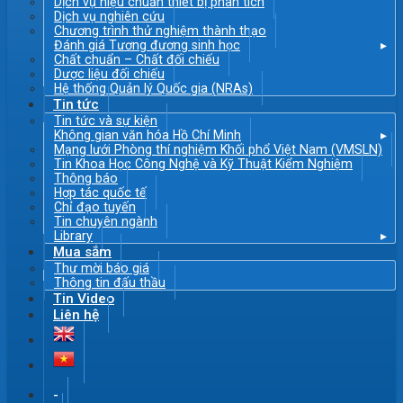
Dịch vụ hiệu chuẩn thiết bị phân tích
Dịch vụ nghiên cứu
Chương trình thử nghiệm thành thạo
Đánh giá Tương đương sinh học
Chất chuẩn – Chất đối chiếu
Dược liệu đối chiếu
Hệ thống Quản lý Quốc gia (NRAs)
Tin tức
Tin tức và sự kiện
Không gian văn hóa Hồ Chí Minh
Mạng lưới Phòng thí nghiệm Khối phổ Việt Nam (VMSLN)
Tin Khoa Học Công Nghệ và Kỹ Thuật Kiểm Nghiệm
Thông báo
Hợp tác quốc tế
Chỉ đạo tuyến
Tin chuyên ngành
Library
Mua sắm
Thư mời báo giá
Thông tin đấu thầu
Tin Video
Liên hệ
-