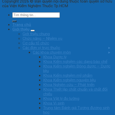
Copyright 2026 © Bản quyền nội dung thuộc toàn quyền sở hữu
của Viện Kiểm Nghiệm Thuốc Tp.HCM
Trang chủ
Giới thiệu
Giới thiệu chung
Chức năng – Nhiệm vụ
Cơ cấu tổ chức
Các đơn vị trực thuộc
Các khoa chuyên môn
Khoa Dược lý
Khoa Kiểm nghiệm các dạng bào chế
Khoa Kiểm nghiệm Đông dược – Dược
liệu
Khoa Kiểm nghiệm mỹ phẩm
Khoa Kiểm nghiệm nguyên liệu
Khoa Nghiên cứu – Phát triển
Khoa Thiết lập chất chuẩn và chất đối
chiếu
Khoa Vật lý đo lường
Khoa Vi sinh
Trung tâm Đánh giá Tương đương sinh
học