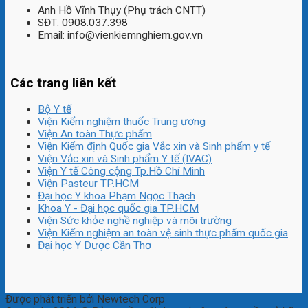
Anh Hồ Vĩnh Thụy (Phụ trách CNTT)
SĐT: 0908.037.398
Email: info@vienkiemnghiem.gov.vn
Các trang liên kết
Bộ Y tế
Viện Kiểm nghiệm thuốc Trung ương
Viện An toàn Thực phẩm
Viện Kiểm định Quốc gia Vắc xin và Sinh phẩm y tế
Viện Vắc xin và Sinh phẩm Y tế (IVAC)
Viện Y tế Công cộng Tp.Hồ Chí Minh
Viện Pasteur TP.HCM
Đại học Y khoa Phạm Ngọc Thạch
Khoa Y - Đại học quốc gia TP.HCM
Viện Sức khỏe nghề nghiệp và môi trường
Viện Kiểm nghiệm an toàn vệ sinh thực phẩm quốc gia
Đại học Y Dược Cần Thơ
Được phát triển bởi Newtech Corp