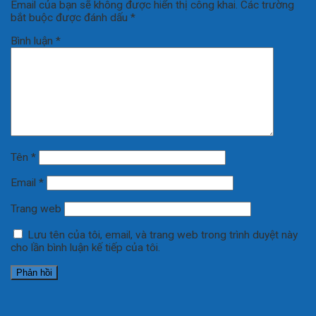
Email của bạn sẽ không được hiển thị công khai.
Các trường
bắt buộc được đánh dấu
*
Bình luận
*
Tên
*
Email
*
Trang web
Lưu tên của tôi, email, và trang web trong trình duyệt này
cho lần bình luận kế tiếp của tôi.