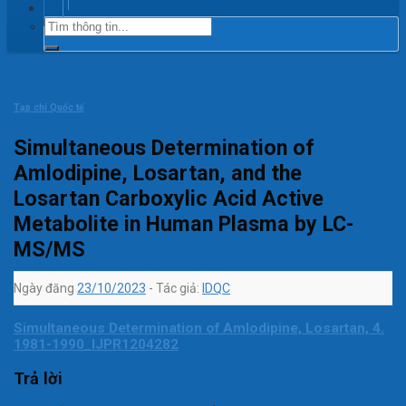
Tạp chí Quốc tế
Simultaneous Determination of
Amlodipine, Losartan, and the
Losartan Carboxylic Acid Active
Metabolite in Human Plasma by LC-
MS/MS
Ngày đăng
23/10/2023
- Tác giả:
IDQC
Simultaneous Determination of Amlodipine, Losartan, 4.
1981-1990_IJPR1204282
Trả lời