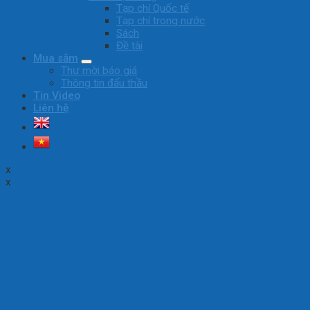
Tạp chí Quốc tế
Tạp chí trong nước
Sách
Đề tài
Mua sắm
Thư mời báo giá
Thông tin đấu thầu
Tin Video
Liên hệ
x
x