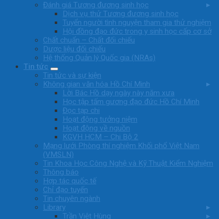
Đánh giá Tương đương sinh học
Dịch vụ thử Tương đương sinh học
Tuyển người tình nguyện tham gia thử nghiệm
Hội đồng đạo đức trong y sinh học cấp cơ sở
Chất chuẩn – Chất đối chiếu
Dược liệu đối chiếu
Hệ thống Quản lý Quốc gia (NRAs)
Tin tức
Tin tức và sự kiện
Không gian văn hóa Hồ Chí Minh
Lời Bác Hồ dạy ngày này năm xưa
Học tập tấm gương đạo đức Hồ Chí Minh
Đọc tạp chi
Hoạt động tưởng niệm
Hoạt động về nguồn
KGVH HCM – Chi Bộ 2
Mạng lưới Phòng thí nghiệm Khối phổ Việt Nam
(VMSLN)
Tin Khoa Học Công Nghệ và Kỹ Thuật Kiểm Nghiệm
Thông báo
Hợp tác quốc tế
Chỉ đạo tuyến
Tin chuyên ngành
Library
Trần Việt Hùng