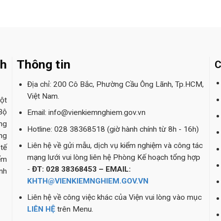
nh
Thông tin
C
Địa chỉ: 200 Cô Bắc, Phường Cầu Ông Lãnh, Tp.HCM,
Việt Nam.
ột
Bộ
Email: info@vienkiemnghiem.gov.vn
ng
Hotline: 028 38368518 (giờ hành chính từ 8h - 16h)
ng
Liên hệ về gửi mẫu, dịch vụ kiểm nghiệm và công tác
tế
mạng lưới vui lòng liên hệ Phòng Kế hoạch tổng hợp
ểm
-
ĐT: 028 38368453 – EMAIL:
nh
KHTH@VIENKIEMNGHIEM.GOV.VN
Liên hệ về công việc khác của Viện vui lòng vào mục
LIÊN HỆ
trên Menu.