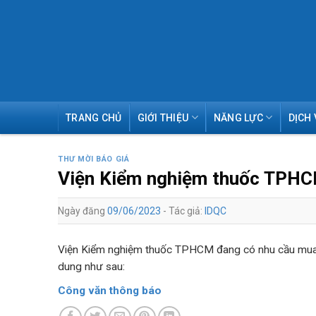
Skip
TRANG CHỦ
GIỚI THIỆU
NĂNG LỰC
DỊCH 
to
content
THƯ MỜI BÁO GIÁ
Viện Kiểm nghiệm thuốc TPHCM
Ngày đăng
09/06/2023
- Tác giả:
IDQC
Viện Kiểm nghiệm thuốc TPHCM đang có nhu cầu mua s
dung như sau:
Công văn thông báo