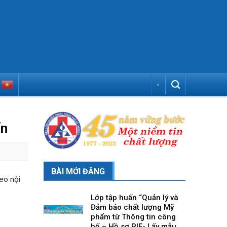
-
ẩn
BÀI MỚI ĐĂNG
eo nội
Lớp tập huấn “Quản lý và
Đảm bảo chất lượng Mỹ
phẩm từ Thông tin công
bố – Hồ sơ PIF- Lấy mẫu