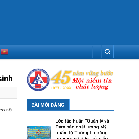
-
sinh
BÀI MỚI ĐĂNG
eo nội
Lớp tập huấn “Quản lý và
Đảm bảo chất lượng Mỹ
phẩm từ Thông tin công
bố – Hồ sơ PIF- Lấy mẫu