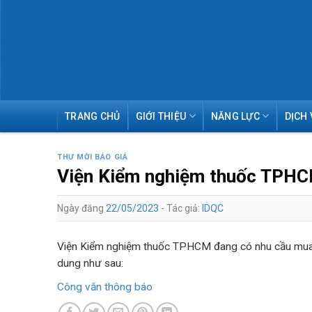
Skip
TRANG CHỦ
GIỚI THIỆU
NĂNG LỰC
DỊCH 
to
content
THƯ MỜI BÁO GIÁ
Viện Kiểm nghiệm thuốc TPHCM 
Ngày đăng
22/05/2023
- Tác giả:
IDQC
Viện Kiểm nghiệm thuốc TPHCM đang có nhu cầu mua s
dung như sau:
Công văn thông báo