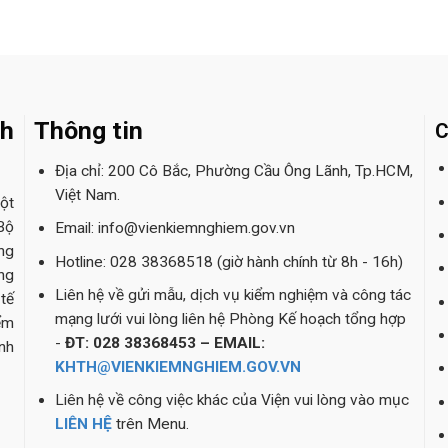
nh
Thông tin
C
Địa chỉ: 200 Cô Bắc, Phường Cầu Ông Lãnh, Tp.HCM,
Việt Nam.
ột
Bộ
Email: info@vienkiemnghiem.gov.vn
ng
Hotline: 028 38368518 (giờ hành chính từ 8h - 16h)
ng
Liên hệ về gửi mẫu, dịch vụ kiểm nghiệm và công tác
tế
mạng lưới vui lòng liên hệ Phòng Kế hoạch tổng hợp
ểm
-
ĐT: 028 38368453 – EMAIL:
nh
KHTH@VIENKIEMNGHIEM.GOV.VN
Liên hệ về công việc khác của Viện vui lòng vào mục
LIÊN HỆ
trên Menu.