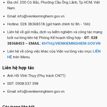
Địa chỉ: 200 Cô Bắc, Phường Cầu Ông Lãnh, Tp.HCM, Việt
Nam.
Email: info@vienkiemnghiem.gov.vn
Hotline: 028 38368518 (giờ hành chính từ 8h - 16h)
Liên hệ về gửi mẫu, dịch vụ kiểm nghiệm và công tác mạng
lưới vui lòng liên hệ Phòng Kế hoạch tổng hợp -
ĐT: 028
38368453 – EMAIL:
KHTH@VIENKIEMNGHIEM.GOV.VN
Liên hệ về công việc khác của Viện vui lòng vào mục
LIÊN
HỆ
trên Menu.
Liên hệ hợp tác
Anh Hồ Vĩnh Thụy (Phụ trách CNTT)
SĐT: 0908.037.398
Email: info@vienkiemnghiem.gov.vn
Các trang liên kết