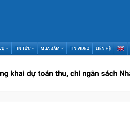
VỤ
TIN TỨC
MUA SẮM
TIN VIDEO
LIÊN HỆ
 khai dự toán thu, chi ngân sách Nh