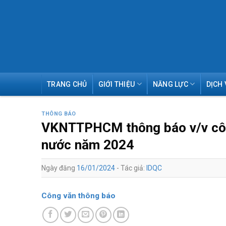
Skip
TRANG CHỦ
GIỚI THIỆU
NĂNG LỰC
DỊCH 
to
content
THÔNG BÁO
VKNTTPHCM thông báo v/v công
nước năm 2024
Ngày đăng
16/01/2024
- Tác giả:
IDQC
Công văn thông báo