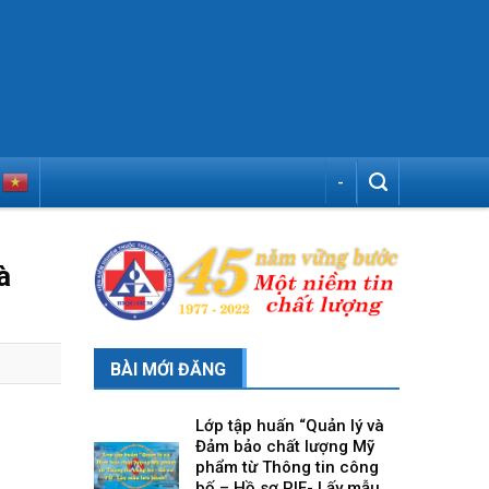
-
à
BÀI MỚI ĐĂNG
Lớp tập huấn “Quản lý và
Đảm bảo chất lượng Mỹ
phẩm từ Thông tin công
bố – Hồ sơ PIF- Lấy mẫu