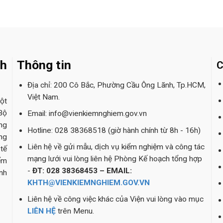
nh
Thông tin
C
Địa chỉ: 200 Cô Bắc, Phường Cầu Ông Lãnh, Tp.HCM,
Việt Nam.
ột
Bộ
Email: info@vienkiemnghiem.gov.vn
ng
Hotline: 028 38368518 (giờ hành chính từ 8h - 16h)
ng
Liên hệ về gửi mẫu, dịch vụ kiểm nghiệm và công tác
tế
mạng lưới vui lòng liên hệ Phòng Kế hoạch tổng hợp
ểm
-
ĐT: 028 38368453 – EMAIL:
nh
KHTH@VIENKIEMNGHIEM.GOV.VN
Liên hệ về công việc khác của Viện vui lòng vào mục
LIÊN HỆ
trên Menu.