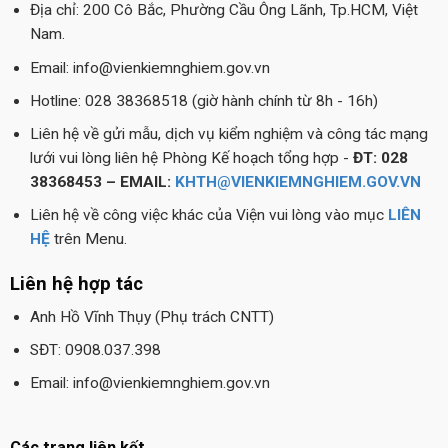
Địa chỉ: 200 Cô Bắc, Phường Cầu Ông Lãnh, Tp.HCM, Việt
Nam.
Email: info@vienkiemnghiem.gov.vn
Hotline: 028 38368518 (giờ hành chính từ 8h - 16h)
Liên hệ về gửi mẫu, dịch vụ kiểm nghiệm và công tác mạng
lưới vui lòng liên hệ Phòng Kế hoạch tổng hợp -
ĐT: 028
38368453 – EMAIL:
KHTH@VIENKIEMNGHIEM.GOV.VN
Liên hệ về công việc khác của Viện vui lòng vào mục
LIÊN
HỆ
trên Menu.
Liên hệ hợp tác
Anh Hồ Vĩnh Thụy (Phụ trách CNTT)
SĐT: 0908.037.398
Email: info@vienkiemnghiem.gov.vn
Các trang liên kết