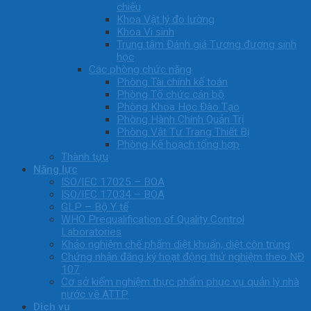
chiếu
Khoa Vật lý đo lường
Khoa Vi sinh
Trung tâm Đánh giá Tương đương sinh
học
Các phòng chức năng
Phòng Tài chính kế toán
Phòng Tổ chức cán bộ
Phòng Khoa Học Đào Tạo
Phòng Hành Chính Quản Trị
Phòng Vật Tư Trang Thiết Bị
Phòng Kế hoạch tổng hợp
Thành tựu
Năng lực
ISO/IEC 17025 – BOA
ISO/IEC 17034 – BOA
GLP – Bộ Y tế
WHO Prequalification of Quality Control
Laboratories
Khảo nghiệm chế phẩm diệt khuẩn, diệt côn trùng
Chứng nhận đăng ký hoạt động thử nghiệm theo NĐ
107
Cơ sở kiểm nghiệm thực phẩm phục vụ quản lý nhà
nước về ATTP
Dịch vụ