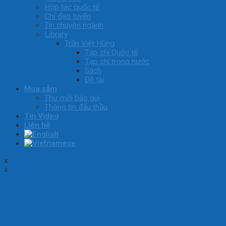
Hợp tác quốc tế
Chỉ đạo tuyến
Tin chuyên ngành
Library
Trần Việt Hùng
Tạp chí Quốc tế
Tạp chí trong nước
Sách
Đề tài
Mua sắm
Thư mời báo giá
Thông tin đấu thầu
Tin Video
Liên hệ
x
x