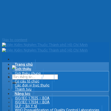
Skip to content
Trang chủ
Giới thiệu
Giới thiệu chung
Chức năng – Nhiệm vụ
Cơ cấu tổ chức
Các đơn vị trực thuộc
Thành tựu
Năng lực
ISO/IEC 17025 – BOA
ISO/IEC 17034 – BOA
GLP – Bộ Y tế
WHO Prequalification of Quality Control Laboratories