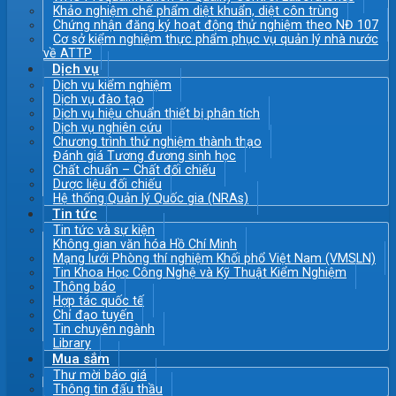
Khảo nghiệm chế phẩm diệt khuẩn, diệt côn trùng
Chứng nhận đăng ký hoạt động thử nghiệm theo NĐ 107
Cơ sở kiểm nghiệm thực phẩm phục vụ quản lý nhà nước
về ATTP
Dịch vụ
Dịch vụ kiểm nghiệm
Dịch vụ đào tạo
Dịch vụ hiệu chuẩn thiết bị phân tích
Dịch vụ nghiên cứu
Chương trình thử nghiệm thành thạo
Đánh giá Tương đương sinh học
Chất chuẩn – Chất đối chiếu
Dược liệu đối chiếu
Hệ thống Quản lý Quốc gia (NRAs)
Tin tức
Tin tức và sự kiện
Không gian văn hóa Hồ Chí Minh
Mạng lưới Phòng thí nghiệm Khối phổ Việt Nam (VMSLN)
Tin Khoa Học Công Nghệ và Kỹ Thuật Kiểm Nghiệm
Thông báo
Hợp tác quốc tế
Chỉ đạo tuyến
Tin chuyên ngành
Library
Mua sắm
Thư mời báo giá
Thông tin đấu thầu