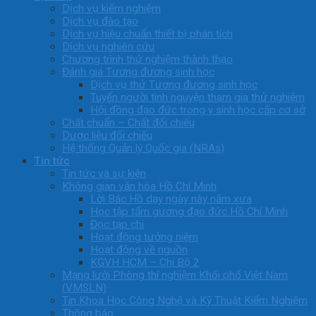
Dịch vụ kiểm nghiệm
Dịch vụ đào tạo
Dịch vụ hiệu chuẩn thiết bị phân tích
Dịch vụ nghiên cứu
Chương trình thử nghiệm thành thạo
Đánh giá Tương đương sinh học
Dịch vụ thử Tương đương sinh học
Tuyển người tình nguyện tham gia thử nghiệm
Hội đồng đạo đức trong y sinh học cấp cơ sở
Chất chuẩn – Chất đối chiếu
Dược liệu đối chiếu
Hệ thống Quản lý Quốc gia (NRAs)
Tin tức
Tin tức và sự kiện
Không gian văn hóa Hồ Chí Minh
Lời Bác Hồ dạy ngày này năm xưa
Học tập tấm gương đạo đức Hồ Chí Minh
Đọc tạp chi
Hoạt động tưởng niệm
Hoạt động về nguồn
KGVH HCM – Chi Bộ 2
Mạng lưới Phòng thí nghiệm Khối phổ Việt Nam
(VMSLN)
Tin Khoa Học Công Nghệ và Kỹ Thuật Kiểm Nghiệm
Thông báo