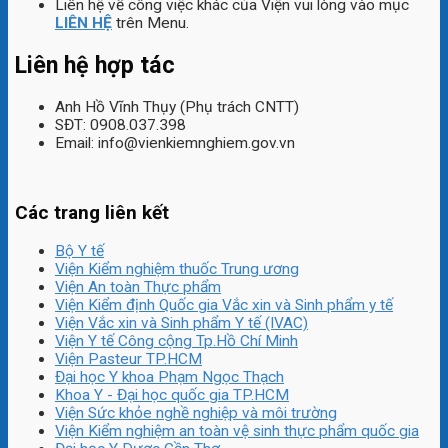
Liên hệ về công việc khác của Viện vui lòng vào mục
LIÊN HỆ
trên Menu.
Liên hệ hợp tác
Anh Hồ Vĩnh Thụy (Phụ trách CNTT)
SĐT: 0908.037.398
Email: info@vienkiemnghiem.gov.vn
Các trang liên kết
Bộ Y tế
Viện Kiểm nghiệm thuốc Trung ương
Viện An toàn Thực phẩm
Viện Kiểm định Quốc gia Vắc xin và Sinh phẩm y tế
Viện Vắc xin và Sinh phẩm Y tế (IVAC)
Viện Y tế Công cộng Tp.Hồ Chí Minh
Viện Pasteur TP.HCM
Đại học Y khoa Phạm Ngọc Thạch
Khoa Y - Đại học quốc gia TP.HCM
Viện Sức khỏe nghề nghiệp và môi trường
Viện Kiểm nghiệm an toàn vệ sinh thực phẩm quốc gia