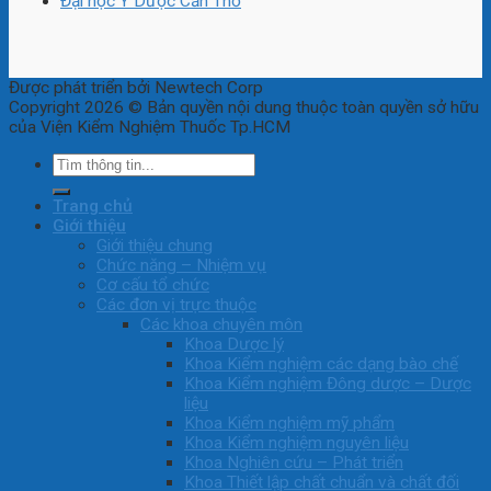
Đại học Y Dược Cần Thơ
Được phát triển bởi Newtech Corp
Copyright 2026 © Bản quyền nội dung thuộc toàn quyền sở hữu
của Viện Kiểm Nghiệm Thuốc Tp.HCM
Trang chủ
Giới thiệu
Giới thiệu chung
Chức năng – Nhiệm vụ
Cơ cấu tổ chức
Các đơn vị trực thuộc
Các khoa chuyên môn
Khoa Dược lý
Khoa Kiểm nghiệm các dạng bào chế
Khoa Kiểm nghiệm Đông dược – Dược
liệu
Khoa Kiểm nghiệm mỹ phẩm
Khoa Kiểm nghiệm nguyên liệu
Khoa Nghiên cứu – Phát triển
Khoa Thiết lập chất chuẩn và chất đối