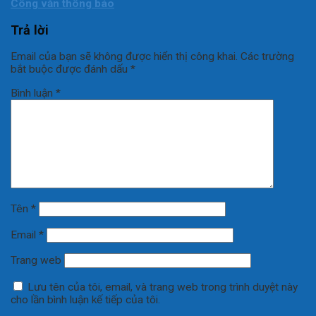
Công văn thông báo
Trả lời
Email của bạn sẽ không được hiển thị công khai.
Các trường
bắt buộc được đánh dấu
*
Bình luận
*
Tên
*
Email
*
Trang web
Lưu tên của tôi, email, và trang web trong trình duyệt này
cho lần bình luận kế tiếp của tôi.