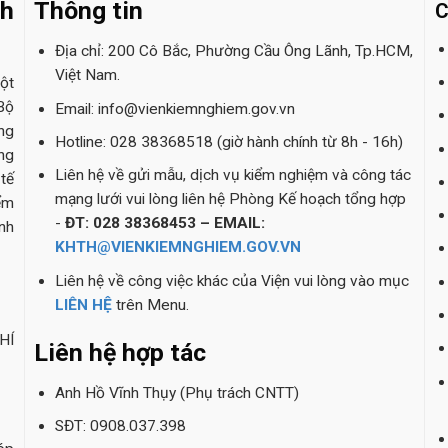
nh
Thông tin
C
Địa chỉ: 200 Cô Bắc, Phường Cầu Ông Lãnh, Tp.HCM,
Việt Nam.
ột
Bộ
Email: info@vienkiemnghiem.gov.vn
ng
Hotline: 028 38368518 (giờ hành chính từ 8h - 16h)
ng
Liên hệ về gửi mẫu, dịch vụ kiểm nghiệm và công tác
tế
mạng lưới vui lòng liên hệ Phòng Kế hoạch tổng hợp
ểm
-
ĐT: 028 38368453 – EMAIL:
nh
KHTH@VIENKIEMNGHIEM.GOV.VN
Liên hệ về công việc khác của Viện vui lòng vào mục
LIÊN HỆ
trên Menu.
HÍ
Liên hệ hợp tác
Anh Hồ Vĩnh Thụy (Phụ trách CNTT)
SĐT: 0908.037.398