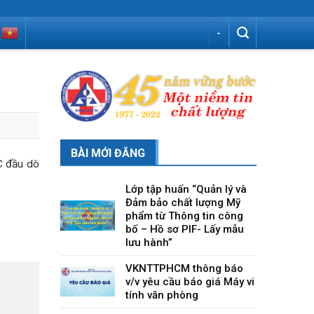
-
BÀI MỚI ĐĂNG
C đầu dò
Lớp tập huấn “Quản lý và
Đảm bảo chất lượng Mỹ
phẩm từ Thông tin công
bố – Hồ sơ PIF- Lấy mẫu
lưu hành”
VKNTTPHCM thông báo
v/v yêu cầu báo giá Máy vi
tính văn phòng