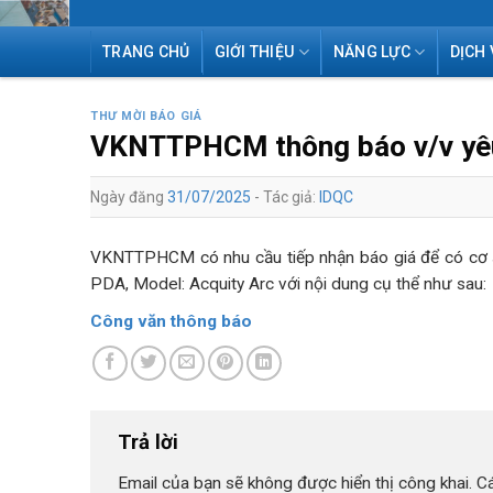
Skip
TRANG CHỦ
GIỚI THIỆU
NĂNG LỰC
DỊCH 
to
content
THƯ MỜI BÁO GIÁ
VKNTTPHCM thông báo v/v yêu
Ngày đăng
31/07/2025
- Tác giả:
IDQC
VKNTTPHCM có nhu cầu tiếp nhận báo giá để có cơ s
PDA, Model: Acquity Arc với nội dung cụ thể như sau:
Công văn thông báo
Trả lời
Email của bạn sẽ không được hiển thị công khai.
C