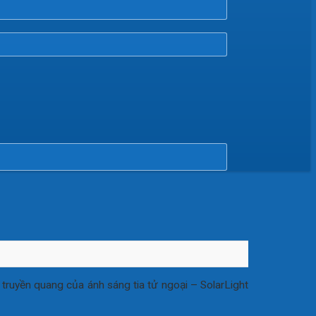
ruyền quang của ánh sáng tia tử ngoại – SolarLight